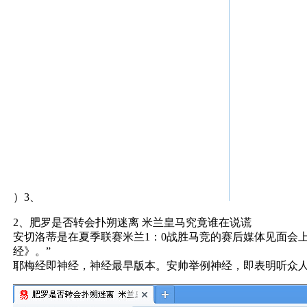
）3、
2、肥罗是否转会扑朔迷离 米兰皇马究竟谁在说谎
安切洛蒂是在夏季联赛米兰1：0战胜马竞的赛后媒体见面会
经》。”
耶梅经即神经，神经最早版本。安帅举例神经，即表明听众